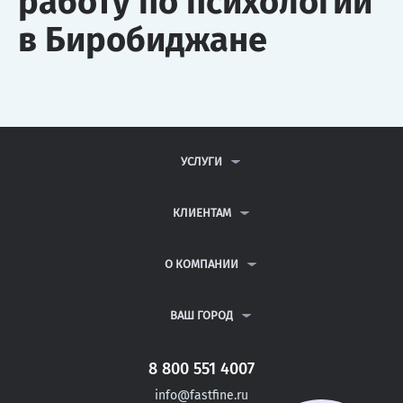
работу по психологии
в Биробиджане
УСЛУГИ
КОНТРОЛЬНЫЕ РАБОТЫ
ДИПЛОМНЫЕ РАБОТЫ
КЛИЕНТАМ
КУРСОВЫЕ РАБОТЫ
АНТИПЛАГИАТ
РЕФЕРАТЫ
ВОПРОСЫ И ОТВЕТЫ
О КОМПАНИИ
ВСЕ УСЛУГИ
ПУБЛИЧНАЯ ОФЕРТА
О КОМПАНИИ
ПОЛИТИКА КОНФИДЕНЦИАЛЬНОСТИ
КОНТАКТЫ
ВАШ ГОРОД
АВТОРАМ
МОСКВА
САНКТ-ПЕТЕРБУРГ
8 800 551 4007
БИРСК
info@fastfine.ru