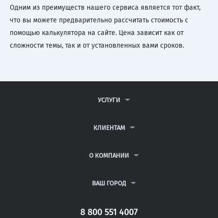
Одним из преимуществ нашего сервиса является тот факт,
что вы можете предварительно рассчитать стоимость с
помощью калькулятора на сайте. Цена зависит как от
сложности темы, так и от установленных вами сроков.
УСЛУГИ
КОНТРОЛЬНЫЕ РАБОТЫ
ДИПЛОМНЫЕ РАБОТЫ
КЛИЕНТАМ
КУРСОВЫЕ РАБОТЫ
АНТИПЛАГИАТ
РЕФЕРАТЫ
ВОПРОСЫ И ОТВЕТЫ
О КОМПАНИИ
ВСЕ УСЛУГИ
ПУБЛИЧНАЯ ОФЕРТА
О КОМПАНИИ
ПОЛИТИКА КОНФИДЕНЦИАЛЬНОСТИ
КОНТАКТЫ
ВАШ ГОРОД
АВТОРАМ
МОСКВА
САНКТ-ПЕТЕРБУРГ
8 800 551 4007