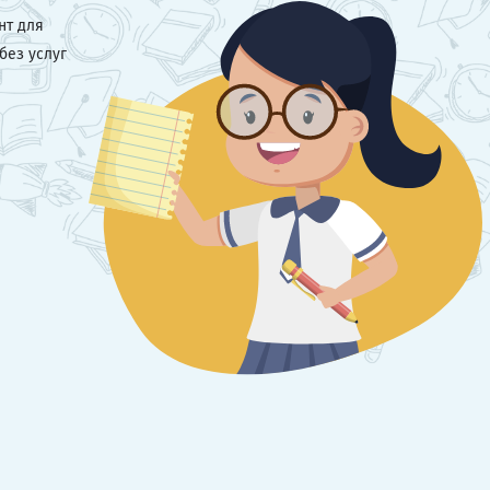
нт для
без услуг