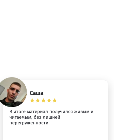
Саша
В итоге материал получился живым и
Мо
читаемым, без лишней
ск
перегруженности.
чи