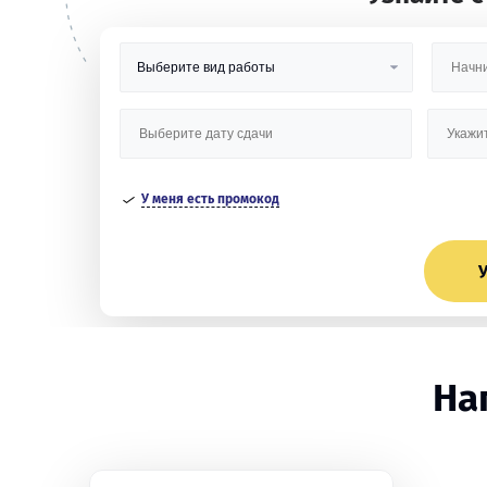
У меня есть промокод
У
На