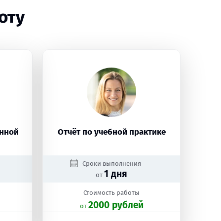
оту
енной
Отчёт по учебной практике
Сроки выполнения
1 дня
от
Стоимость работы
2000 рублей
oт