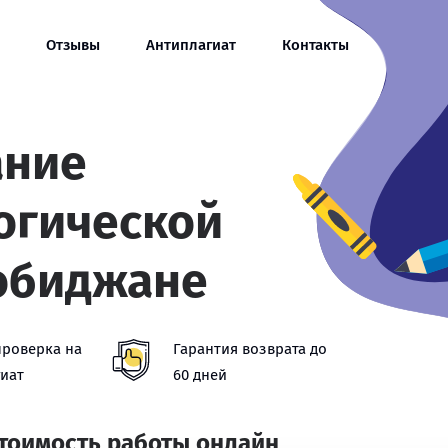
Отзывы
Антиплагиат
Контакты
ание
гогической
обиджане
проверка на
Гарантия возврата до
иат
60 дней
стоимость работы онлайн