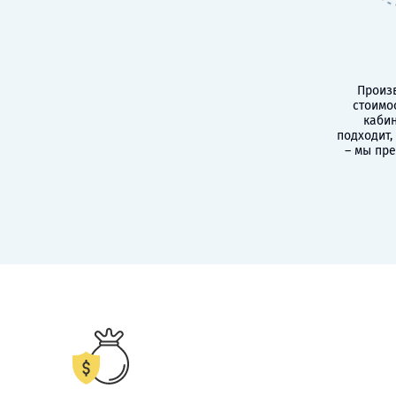
Произв
стоимо
кабин
подходит,
– мы пр