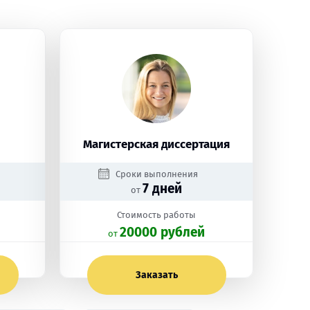
Магистерская диссертация
Сроки выполнения
7 дней
от
Стоимость работы
20000 рублей
oт
Заказать