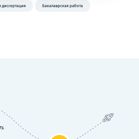
я диссертация
Бакалаврская работа
у,