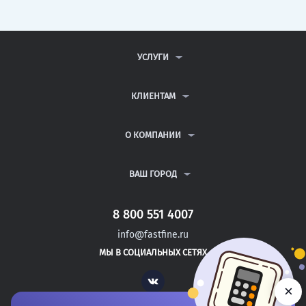
УСЛУГИ
КОНТРОЛЬНЫЕ РАБОТЫ
ДИПЛОМНЫЕ РАБОТЫ
КЛИЕНТАМ
КУРСОВЫЕ РАБОТЫ
АНТИПЛАГИАТ
РЕФЕРАТЫ
ВОПРОСЫ И ОТВЕТЫ
О КОМПАНИИ
ВСЕ УСЛУГИ
ПУБЛИЧНАЯ ОФЕРТА
О КОМПАНИИ
ПОЛИТИКА КОНФИДЕНЦИАЛЬНОСТИ
КОНТАКТЫ
ВАШ ГОРОД
АВТОРАМ
МОСКВА
САНКТ-ПЕТЕРБУРГ
8 800 551 4007
БИРСК
info@fastfine.ru
БОРИСОГЛЕБСК
МЫ В СОЦИАЛЬНЫХ СЕТЯХ
БРАТСК
Vk
×